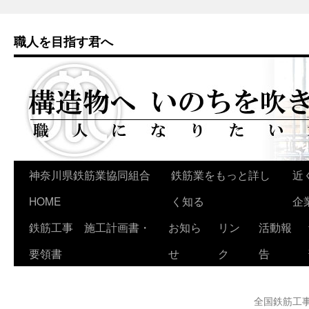
職人を目指す君へ
神奈川県鉄筋業協同組合
鉄筋業をもっと詳し
近
コ
HOME
く知る
企
ン
鉄筋工事 施工計画書・
お知ら
リン
活動報
テ
要領書
せ
ク
告
ン
ツ
全国鉄筋工
へ